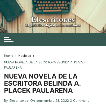
Skip
to
content
Elescritor.es
El periódico digital de los escritores
Home
Noticias
NUEVA NOVELA DE LA ESCRITORA BELINDA A. PLACEK
PAULARENA
NUEVA NOVELA DE LA
ESCRITORA BELINDA A.
PLACEK PAULARENA
By:
Elescritor.es
On:
septiembre 23, 2022
0 Comment