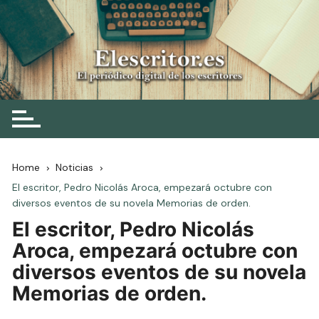
Skip
to
content
Elescritor.es
El periódico digital de los escritores
Home
Noticias
El escritor, Pedro Nicolás Aroca, empezará octubre con
diversos eventos de su novela Memorias de orden.
El escritor, Pedro Nicolás
Aroca, empezará octubre con
diversos eventos de su novela
Memorias de orden.