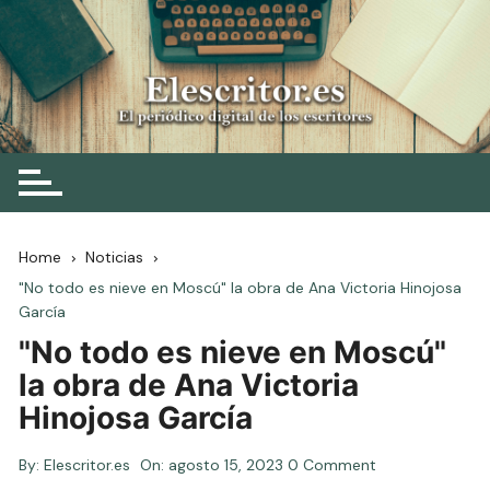
Skip
to
content
Elescritor.es
El periódico digital de los escritores
Home
Noticias
"No todo es nieve en Moscú" la obra de Ana Victoria Hinojosa
García
"No todo es nieve en Moscú"
la obra de Ana Victoria
Hinojosa García
By:
Elescritor.es
On:
agosto 15, 2023
0 Comment