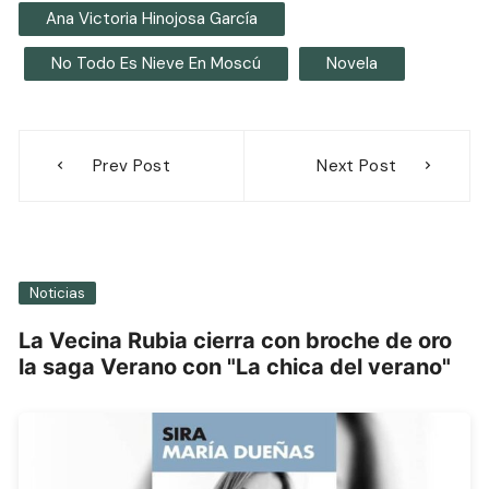
Ana Victoria Hinojosa García
No Todo Es Nieve En Moscú
Novela
Navegación
Prev Post
Next Post
de
entradas
Noticias
La Vecina Rubia cierra con broche de oro
la saga Verano con "La chica del verano"