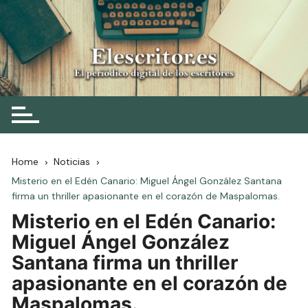
Skip
to
content
Elescritor.es
El periódico digital de los escritores
Home
Noticias
Misterio en el Edén Canario: Miguel Ángel González Santana
firma un thriller apasionante en el corazón de Maspalomas.
Misterio en el Edén Canario:
Miguel Ángel González
Santana firma un thriller
apasionante en el corazón de
Maspalomas.