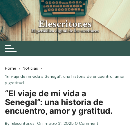
Skip
to
content
Elescritor.es
El periódico digital de los escritores
Home
Noticias
“El viaje de mi vida a Senegal”: una historia de encuentro, amor
y gratitud.
“El viaje de mi vida a
Senegal”: una historia de
encuentro, amor y gratitud.
By:
Elescritor.es
On:
marzo 31, 2025
0 Comment