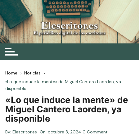
Skip
to
content
Elescritor.es
El periódico digital de los escritores
Home
Noticias
«Lo que induce la mente» de Miguel Cantero Laorden, ya
disponible
«Lo que induce la mente» de
Miguel Cantero Laorden, ya
disponible
By:
Elescritor.es
On:
octubre 3, 2024
0 Comment