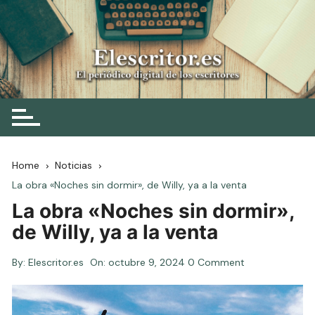
Skip
to
content
Elescritor.es
El periódico digital de los escritores
Home
Noticias
La obra «Noches sin dormir», de Willy, ya a la venta
La obra «Noches sin dormir»,
de Willy, ya a la venta
By:
Elescritor.es
On:
octubre 9, 2024
0 Comment