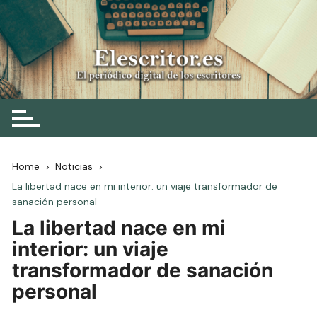
Skip
to
content
Elescritor.es
El periódico digital de los escritores
Home
Noticias
La libertad nace en mi interior: un viaje transformador de
sanación personal
La libertad nace en mi
interior: un viaje
transformador de sanación
personal