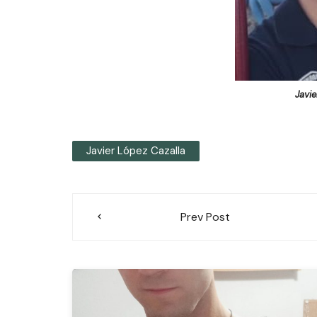
Javie
Javier López Cazalla
Navegación
Prev Post
de
entradas