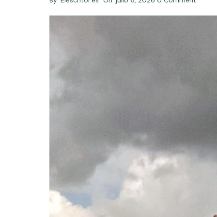
By:
Elescritor.es
On:
julio 6, 2026
0 Comment