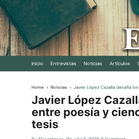
Skip
to
content
Elescritor.es
El periódico digital de los escritores
Inicio
Entrevistas
Noticias
Artículos
Home
Noticias
Javier López Cazalla desafía los
Javier López Cazalla
entre poesía y cien
tesis