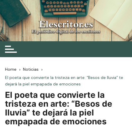
Skip
to
content
Elescritor.es
El periódico digital de los escritores
Home
Noticias
El poeta que convierte la tristeza en arte: “Besos de lluvia” te
dejará la piel empapada de emociones
El poeta que convierte la
tristeza en arte: “Besos de
lluvia” te dejará la piel
empapada de emociones