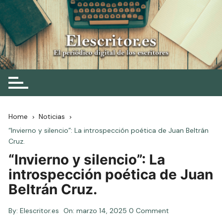
Skip
to
content
Elescritor.es
El periódico digital de los escritores
Home
Noticias
“Invierno y silencio”: La introspección poética de Juan Beltrán
Cruz.
“Invierno y silencio”: La
introspección poética de Juan
Beltrán Cruz.
By:
Elescritor.es
On:
marzo 14, 2025
0 Comment