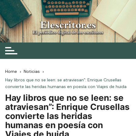
Skip
to
content
Elescritor.es
El periódico digital de los escritores
Home
Noticias
Hay libros que no se leen: se atraviesan”: Enrique Crusellas
convierte las heridas humanas en poesía con Viajes de huida
Hay libros que no se leen: se
atraviesan”: Enrique Crusellas
convierte las heridas
humanas en poesía con
Viajes de huida