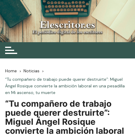
Skip
to
content
Elescritor.es
El periódico digital de los escritores
Home
Noticias
“Tu compañero de trabajo puede querer destruirte”: Miguel
Ángel Rosique convierte la ambición laboral en una pesadilla
en Mi ascenso, tu muerte
“Tu compañero de trabajo
puede querer destruirte”:
Miguel Ángel Rosique
convierte la ambición laboral