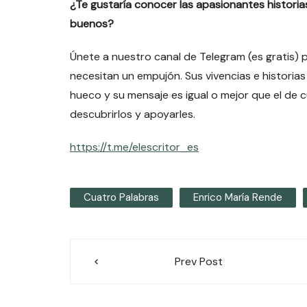
¿Te gustaría conocer las apasionantes histori
buenos?
Únete a nuestro canal de Telegram (es gratis) 
necesitan un empujón. Sus vivencias e historias
hueco y su mensaje es igual o mejor que el de 
descubrirlos y apoyarles.
https://t.me/elescritor_es
Cuatro Palabras
Enrico María Rende
Navegación
Prev Post
de
entradas