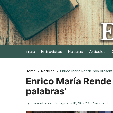
Skip
to
content
Elescritor.es
El periódico digital de los escritores
Inicio
Entrevistas
Noticias
Artículos
Home
Noticias
Enrico María Rende nos present
Enrico María Rende
palabras’
By:
Elescritor.es
On:
agosto 18, 2022
0 Comment