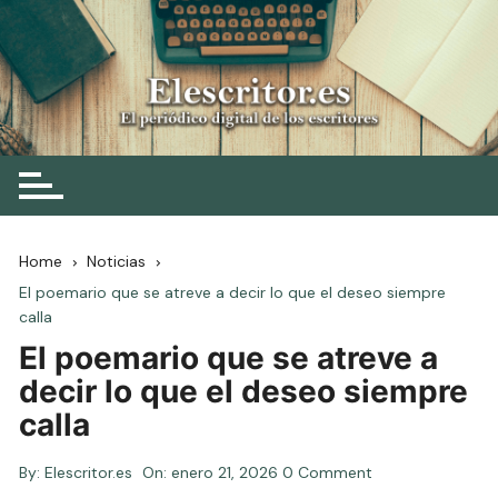
Skip
to
content
Elescritor.es
El periódico digital de los escritores
Home
Noticias
El poemario que se atreve a decir lo que el deseo siempre
calla
El poemario que se atreve a
decir lo que el deseo siempre
calla
By:
Elescritor.es
On:
enero 21, 2026
0 Comment