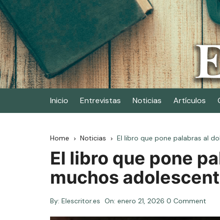
Skip
to
content
Elescritor.es
El periódico digital de los escritores
Inicio
Entrevistas
Noticias
Artículos
Home
Noticias
El libro que pone palabras al 
El libro que pone pa
muchos adolescente
By:
Elescritor.es
On:
enero 21, 2026
0 Comment