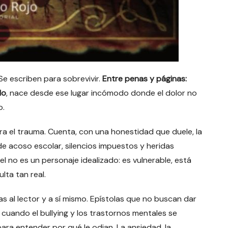
Se escriben para sobrevivir.
Entre penas y páginas:
lo
, nace desde ese lugar incómodo donde el dolor no
o.
ra el trauma. Cuenta, con una honestidad que duele, la
e acoso escolar, silencios impuestos y heridas
iel no es un personaje idealizado: es vulnerable, está
lta tan real.
as al lector y a sí mismo. Epístolas que no buscan dar
 cuando el bullying y los trastornos mentales se
para entender por qué le odian. La ansiedad, la