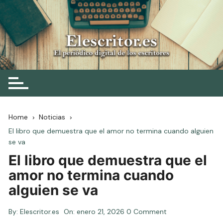
Skip
to
content
Elescritor.es
El periódico digital de los escritores
Home
Noticias
El libro que demuestra que el amor no termina cuando alguien
se va
El libro que demuestra que el
amor no termina cuando
alguien se va
By:
Elescritor.es
On:
enero 21, 2026
0 Comment