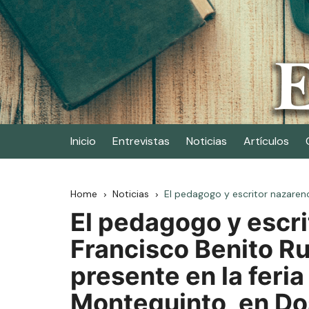
Skip
to
content
Elescritor.es
El periódico digital de los escritores
Inicio
Entrevistas
Noticias
Artículos
Home
Noticias
El pedagogo y escritor nazareno
El pedagogo y escri
Francisco Benito Ru
presente en la feria 
Montequinto, en D