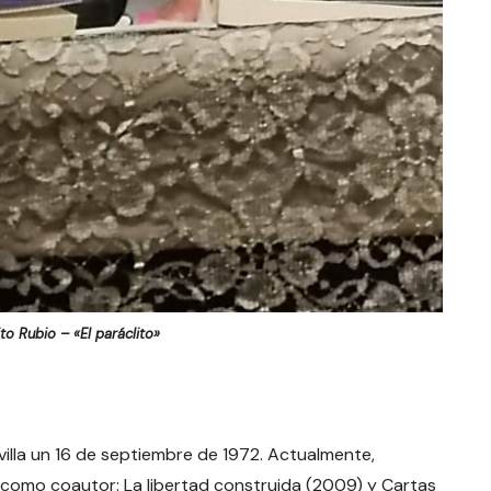
to Rubio – «El paráclito»
villa un 16 de septiembre de 1972. Actualmente,
 como coautor: La libertad construida (2009) y Cartas