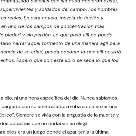
 dramatizado escenas que sin duda debieron existir,
 supervivientes y soldados del campo. Los nombres
 reales. En esta novela, mezcla de ficción y
rió en uno de los campos de concentración más
Sin piedad y sin perdón. Lo que pasó allí no puede
ntado narrar aquel tormento de una manera ágil para
dencia de su edad, pueda conocer lo que allí ocurrió.
hechos. Espero que con este libro se sepa lo que los
 ello, ni una hora específica del día. Nunca sabíamos
r cargado con su ametralladora e iba a comenzar una
lico”. Siempre se vivía con la angustia de la muerte y
 de los ustachas que no dudaban en elegir
a ellos era un juego donde el azar tenía la última