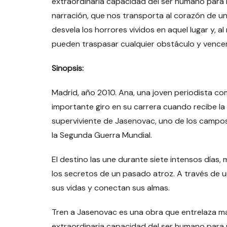
extraordinaria capacidad del ser humano para r
narración, que nos transporta al corazón de un
desvela los horrores vividos en aquel lugar y, 
pueden traspasar cualquier obstáculo y vencer
Sinopsis:
Madrid, año 2010. Ana, una joven periodista co
importante giro en su carrera cuando recibe la 
superviviente de Jasenovac, uno de los campo
la Segunda Guerra Mundial.
El destino las une durante siete intensos días,
los secretos de un pasado atroz. A través de 
sus vidas y conectan sus almas.
Tren a Jasenovac es una obra que entrelaza magi
extraordinaria capacidad del ser humano para r