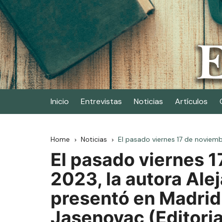
Skip
to
content
Elescritor.es
El periódico digital de los escritores
Inicio
Entrevistas
Noticias
Artículos
Home
Noticias
El pasado viernes 17 de noviemb
El pasado viernes 
2023, la autora Ale
presentó en Madrid 
Jasenovac (Editoria