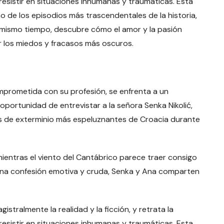
esistir en situaciones inhumanas y traumáticas. Esta
o de los episodios más trascendentales de la historia,
al mismo tiempo, descubre cómo el amor y la pasión
 los miedos y fracasos más oscuros.
mprometida con su profesión, se enfrenta a un
oportunidad de entrevistar a la señora Senka Nikolić,
s de exterminio más espeluznantes de Croacia durante
 mientras el viento del Cantábrico parece traer consigo
una confesión emotiva y cruda, Senka y Ana comparten
stralmente la realidad y la ficción, y retrata la
esistir en situaciones inhumanas y traumáticas. Esta