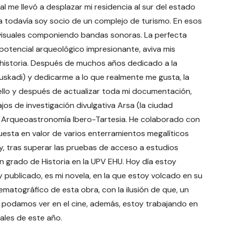
l me llevó a desplazar mi residencia al sur del estado
ía todavía soy socio de un complejo de turismo. En esos
visuales componiendo bandas sonoras. La perfecta
potencial arqueológico impresionante, aviva mis
a historia. Después de muchos años dedicado a la
(Euskadi) y dedicarme a lo que realmente me gusta, la
e ello y después de actualizar toda mi documentación,
os de investigación divulgativa Arsa (la ciudad
y Arqueoastronomía Ibero-Tartesia. He colaborado con
puesta en valor de varios enterramientos megalíticos
y, tras superar las pruebas de acceso a estudios
n grado de Historia en la UPV EHU. Hoy día estoy
 publicado, es mi novela, en la que estoy volcado en su
ematográfico de esta obra, con la ilusión de que, un
la podamos ver en el cine, además, estoy trabajando en
ales de este año.