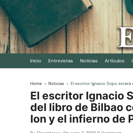
Skip
to
content
Elescritor.es
El periódico digital de los escritores
Inicio
Entrevistas
Noticias
Artículos
Home
Noticias
El escritor Ignacio Sopo estará e
El escritor Ignacio 
del libro de Bilbao 
Ion y el infierno de 