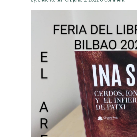
By:
Elescritor.es
On:
junio 2, 2022
0 Comment