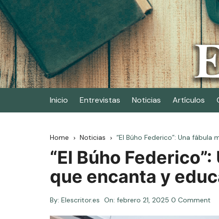
Skip
to
content
Elescritor.es
El periódico digital de los escritores
Inicio
Entrevistas
Noticias
Artículos
Home
Noticias
“El Búho Federico”: Una fábula
“El Búho Federico”
que encanta y educ
By:
Elescritor.es
On:
febrero 21, 2025
0 Comment