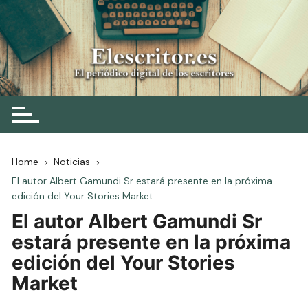
Skip
to
content
Elescritor.es
El periódico digital de los escritores
Home
Noticias
El autor Albert Gamundi Sr estará presente en la próxima
edición del Your Stories Market
El autor Albert Gamundi Sr
estará presente en la próxima
edición del Your Stories
Market