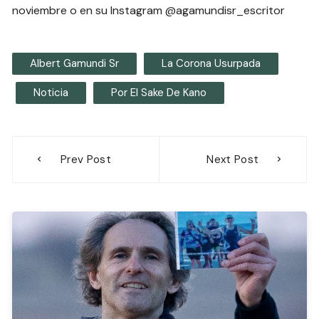
noviembre o en su Instagram @agamundisr_escritor
Albert Gamundi Sr
La Corona Usurpada
Noticia
Por El Sake De Kano
Navegación
Prev Post
Next Post
de
entradas