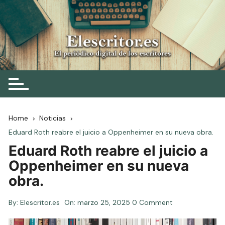
Skip
to
content
Elescritor.es
El periódico digital de los escritores
Home
Noticias
Eduard Roth reabre el juicio a Oppenheimer en su nueva obra.
Eduard Roth reabre el juicio a
Oppenheimer en su nueva
obra.
By:
Elescritor.es
On:
marzo 25, 2025
0 Comment