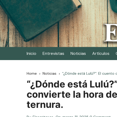
Skip
to
content
Elescritor.es
El periódico digital de los escritores
Inicio
Entrevistas
Noticias
Artículos
Home
Noticias
“¿Dónde está Lulú?”: El cuento q
“¿Dónde está Lulú?”
convierte la hora de
ternura.