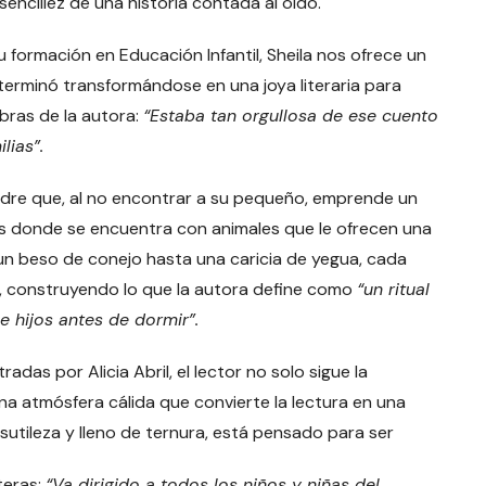
sencillez de una historia contada al oído.
 formación en Educación Infantil, Sheila nos ofrece un
terminó transformándose en una joya literaria para
bras de la autora:
“
Estaba tan orgullosa de ese cuento
lias”
.
madre que, al no encontrar a su pequeño, emprende un
les donde se encuentra con animales que le ofrecen una
un beso de conejo hasta una caricia de yegua, cada
 construyendo lo que la autora define como
“un ritual
e hijos antes de dormir”
.
adas por Alicia Abril, el lector no solo sigue la
na atmósfera cálida que convierte la lectura en una
 sutileza y lleno de ternura, está pensado para ser
teras:
“Va dirigido a todos los niños y niñas del