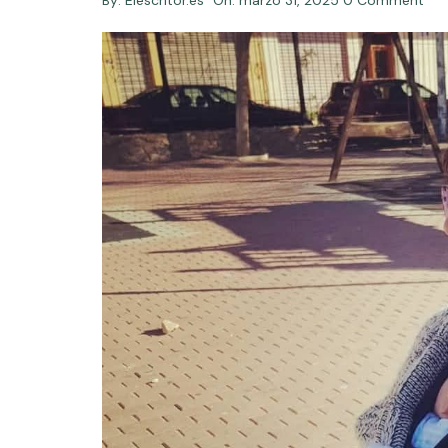
By:
Elescritor.es
On:
marzo 31, 2025
0 Comment