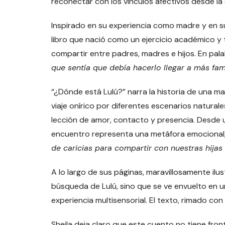
reconectar con los vínculos afectivos desde la 
Inspirado en su experiencia como madre y en su
libro que nació como un ejercicio académico y 
compartir entre padres, madres e hijos. En pala
que sentía que debía hacerlo llegar a más fami
“¿Dónde está Lulú?” narra la historia de una 
viaje onírico por diferentes escenarios natura
lección de amor, contacto y presencia. Desde 
encuentro representa una metáfora emocional,
de caricias para compartir con nuestras hijas 
A lo largo de sus páginas, maravillosamente ilustr
búsqueda de Lulú, sino que se ve envuelto en u
experiencia multisensorial. El texto, rimado con
Sheila deja claro que este cuento no tiene fron