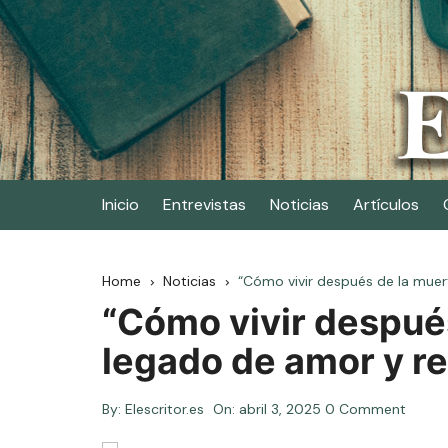
Skip
to
content
Elescritor.es
El periódico digital de los escritores
Inicio
Entrevistas
Noticias
Artículos
Home
Noticias
“Cómo vivir después de la muert
“Cómo vivir después
legado de amor y re
By:
Elescritor.es
On:
abril 3, 2025
0 Comment