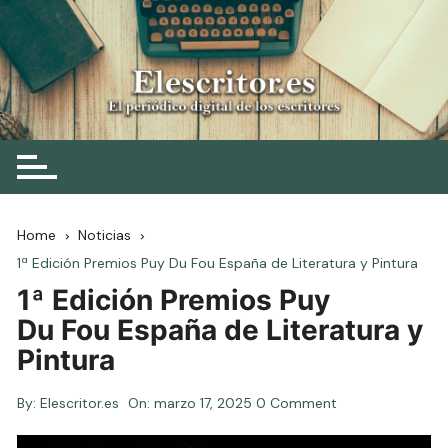
Skip
to
content
Elescritor.es
El periódico digital de los escritores
Home
Noticias
1ª Edición Premios Puy Du Fou España de Literatura y Pintura
1ª Edición Premios Puy
Du Fou España de Literatura y
Pintura
By:
Elescritor.es
On:
marzo 17, 2025
0 Comment