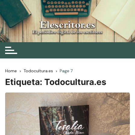
Skip
to
content
Elescritor.es
El periódico digital de los escritores
Home
Todocultura.es
Page 7
Etiqueta:
Todocultura.es