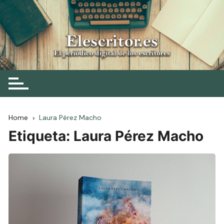
Skip
to
content
Elescritor.es
El periódico digital de los escritores
Home
Laura Pérez Macho
Etiqueta:
Laura Pérez Macho