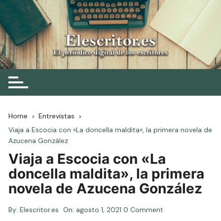
Skip
to
content
Elescritor.es
El periódico digital de los escritores
Home
Entrevistas
Viaja a Escocia con «La doncella maldita», la primera novela de
Azucena González
Viaja a Escocia con «La
doncella maldita», la primera
novela de Azucena González
By:
Elescritor.es
On:
agosto 1, 2021
0 Comment