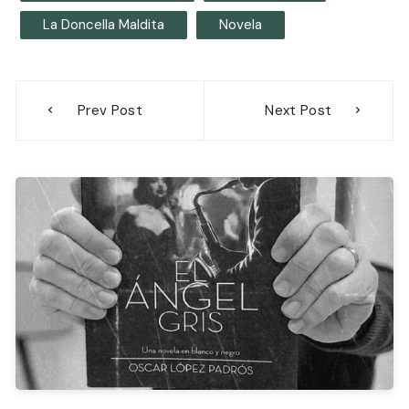
La Doncella Maldita
Novela
Navegación
Prev Post
Next Post
de
entradas