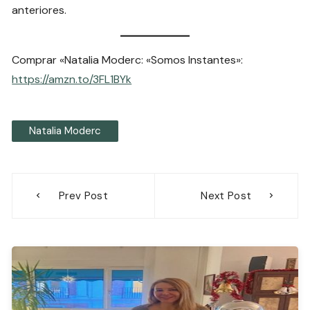
anteriores.
Comprar «Natalia Moderc: «Somos Instantes»:
https://amzn.to/3FL1BYk
Natalia Moderc
Navegación
Prev Post
Next Post
de
entradas