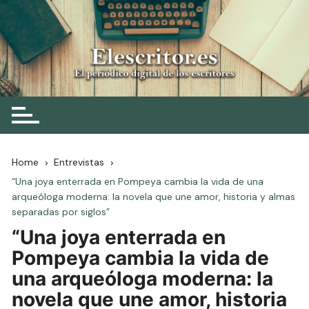
Skip
to
content
Elescritor.es
El periódico digital de los escritores
Home
Entrevistas
“Una joya enterrada en Pompeya cambia la vida de una
arqueóloga moderna: la novela que une amor, historia y almas
separadas por siglos”
“Una joya enterrada en
Pompeya cambia la vida de
una arqueóloga moderna: la
novela que une amor, historia