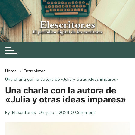
Skip
to
content
Elescritor.es
El periódico digital de los escritores
Home
Entrevistas
Una charla con la autora de «Julia y otras ideas impares»
Una charla con la autora de
«Julia y otras ideas impares»
By:
Elescritor.es
On:
julio 1, 2024
0 Comment