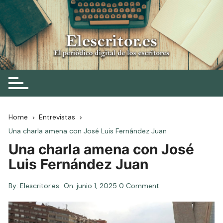
Skip
to
content
Elescritor.es
El periódico digital de los escritores
Home
Entrevistas
Una charla amena con José Luis Fernández Juan
Una charla amena con José
Luis Fernández Juan
By:
Elescritor.es
On:
junio 1, 2025
0 Comment