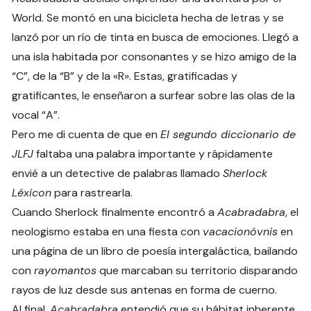
World. Se montó en una bicicleta hecha de letras y se
lanzó por un río de tinta en busca de emociones. Llegó a
una isla habitada por consonantes y se hizo amigo de la
“C”, de la “B” y de la «R». Estas, gratificadas y
gratificantes, le enseñaron a surfear sobre las olas de la
vocal “A”.
Pero me di cuenta de que en
El segundo diccionario de
JLFJ
faltaba una palabra importante y rápidamente
envié a un detective de palabras llamado
Sherlock
Léxicon
para rastrearla.
Cuando Sherlock finalmente encontró a
Acabradabra
, el
neologismo estaba en una fiesta con
vacacionóvnis
en
una página de un libro de poesía intergaláctica, bailando
con
rayomantos
que marcaban su territorio disparando
rayos de luz desde sus antenas en forma de cuerno.
Al final,
Acabradabra
entendió que su hábitat inherente