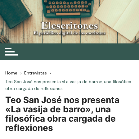
Skip
to
content
Elescritor.es
El periódico digital de los escritores
Home
Entrevistas
Teo San José nos presenta «La vasija de barro», una filosófica
obra cargada de reflexiones
Teo San José nos presenta
«La vasija de barro», una
filosófica obra cargada de
reflexiones