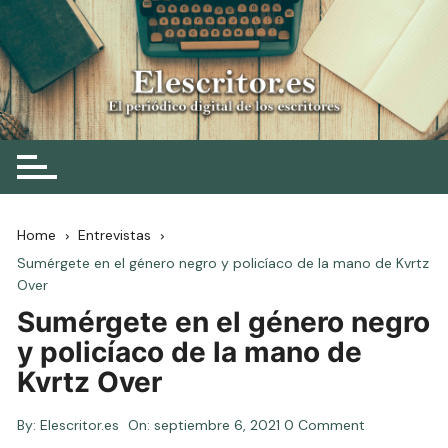
Skip
to
content
Elescritor.es
El periódico digital de los escritores
Home
Entrevistas
Sumérgete en el género negro y policíaco de la mano de Kvrtz
Over
Sumérgete en el género negro
y policíaco de la mano de
Kvrtz Over
By:
Elescritor.es
On:
septiembre 6, 2021
0 Comment