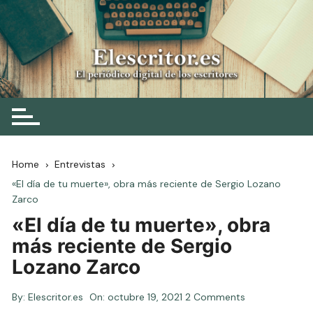
Skip
to
content
Elescritor.es
El periódico digital de los escritores
Home
Entrevistas
«El día de tu muerte», obra más reciente de Sergio Lozano
Zarco
«El día de tu muerte», obra
más reciente de Sergio
Lozano Zarco
By:
Elescritor.es
On:
octubre 19, 2021
2 Comments