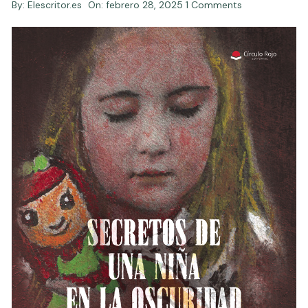
By:
Elescritor.es
On:
febrero 28, 2025
1 Comments