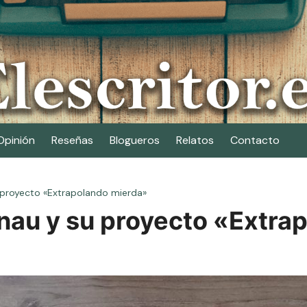
Opinión
Reseñas
Blogueros
Relatos
Contacto
 proyecto «Extrapolando mierda»
nau y su proyecto «Extra