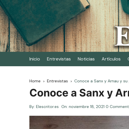
Skip
to
content
Elescritor.es
El periódico digital de los escritores
Inicio
Entrevistas
Noticias
Artículos
Home
Entrevistas
Conoce a Sanx y Arnau y su
Conoce a Sanx y Ar
By:
Elescritor.es
On:
noviembre 18, 2021
0 Comment