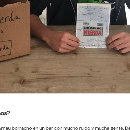
nos?
ujó Arnau borracho en un bar con mucho ruido y mucha gente. D