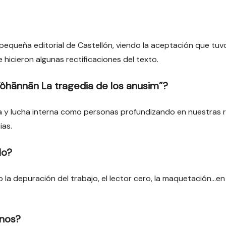
pequeña editorial de Castellón, viendo la aceptación que tuv
e hicieron algunas rectificaciones del texto.
ôhānnān La tragedia de los anusim”?
da y lucha interna como personas profundizando en nuestras ra
ias.
lo?
 la depuración del trabajo, el lector cero, la maquetación…en f
rnos?