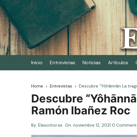
Skip
to
content
Elescritor.es
El periódico digital de los escritores
Inicio
Entrevistas
Noticias
Artículos
Home
Entrevistas
Descubre “Yôhānnān La trage
Descubre “Yôhānnān 
Ramón Ibañez Roc
By:
Elescritor.es
On:
noviembre 12, 2021
0 Comment