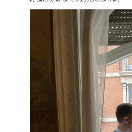
By:
Elescritor.es
On:
julio 5, 2023
0 Comment