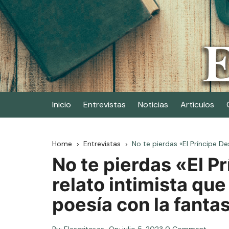
Skip
to
content
Elescritor.es
El periódico digital de los escritores
Inicio
Entrevistas
Noticias
Artículos
Home
Entrevistas
No te pierdas «El Príncipe De
No te pierdas «El P
relato intimista qu
poesía con la fantas