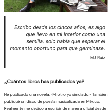
Escribo desde los cincos años, es algo
que llevo en mi interior como una
semilla, solo había que esperar el
momento oportuno para que germinase.
MJ Ruiz
¿Cuántos libros has publicados ya?
He publicado una novela, «Mi otro yo simulado.» También
publiqué un disco de poesía musicalizada en México.
Realmente me dedico a escribir de manera oficial desde