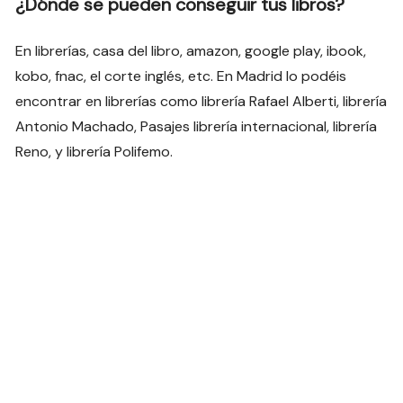
¿Dónde se pueden conseguir tus libros?
En librerías, casa del libro, amazon, google play, ibook,
kobo, fnac, el corte inglés, etc. En Madrid lo podéis
encontrar en librerías como librería Rafael Alberti, librería
Antonio Machado, Pasajes librería internacional, librería
Reno, y librería Polifemo.