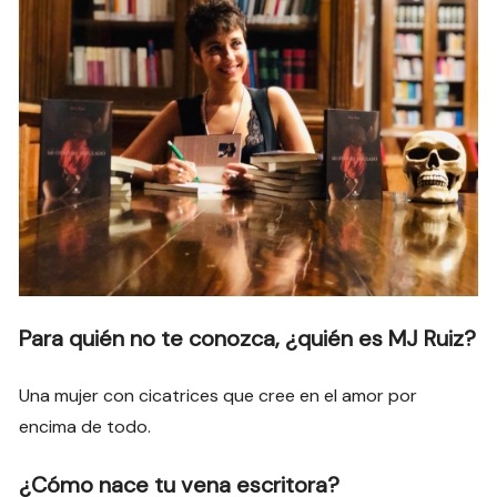
Para quién no te conozca, ¿quién es MJ Ruiz?
Una mujer con cicatrices que cree en el amor por
encima de todo.
¿Cómo nace tu vena escritora?