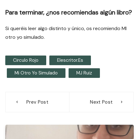
Para terminar, ¿nos recomiendas algún libro?
Si queréis leer algo distinto y único, os recomiendo MI
otro yo simulado.
Circulo Rojo
Elescritor.es
Mi Otro Yo Simulado
MJ Ruiz
Navegación
Prev Post
Next Post
de
entradas