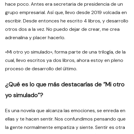
hace poco. Antes era secretaria de presidencia de un
grupo empresarial. Así que, llevo desde 2019 volcada en
escribir. Desde entonces he escrito 4 libros, y desarrollo
otros dos a la vez. No puedo dejar de crear, me crea
adrenalina y placer hacerlo.
«Mi otro yo simulado», forma parte de una trilogía, de la
cual, llevo escritos ya dos libros, ahora estoy en pleno
proceso de desarrollo del último.
¿Qué es lo que más destacarías de “Mi otro
yo simulado”?
Es una novela que alcanza las emociones, se enreda en
ellas y te hacen sentir. Nos confundimos pensando que
la gente normalmente empatiza y siente. Sentir es otra