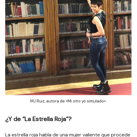
MJ Ruiz, autora de «Mi otro yo simulado».
¿Y de “La Estrella Roja”?
La estrella roja habla de una mujer valiente que procede