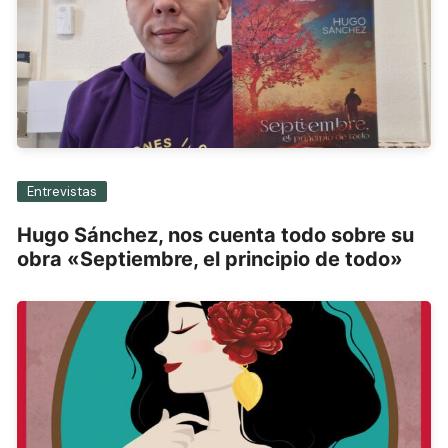
Entrevistas
Hugo Sánchez, nos cuenta todo sobre su
obra «Septiembre, el principio de todo»