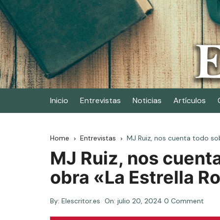
Skip
to
content
Elescritor.es
El periódico digital de los escritores
Inicio
Entrevistas
Noticias
Artículos
Home
Entrevistas
MJ Ruiz, nos cuenta todo sobr
MJ Ruiz, nos cuenta
obra «La Estrella Ro
By:
Elescritor.es
On:
julio 20, 2024
0 Comment