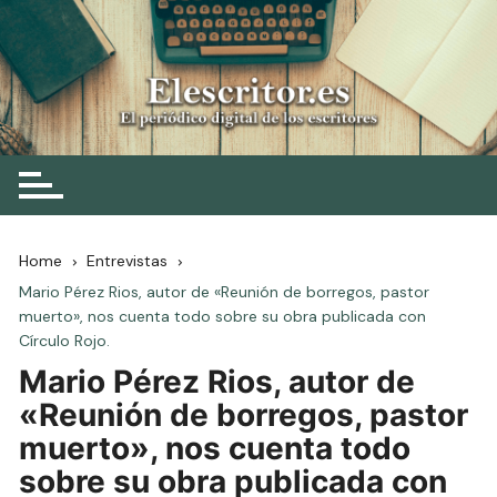
Skip
to
content
Elescritor.es
El periódico digital de los escritores
Home
Entrevistas
Mario Pérez Rios, autor de «Reunión de borregos, pastor
muerto», nos cuenta todo sobre su obra publicada con
Círculo Rojo.
Mario Pérez Rios, autor de
«Reunión de borregos, pastor
muerto», nos cuenta todo
sobre su obra publicada con