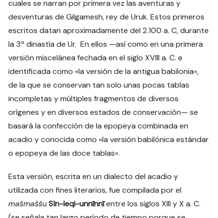
cuales se narran por primera vez las aventuras y
desventuras de Gilgamesh, rey de Uruk. Estos primeros
escritos datan aproximadamente del 2.100 a. C, durante
la 3ª dinastía de Ur. En ellos —así como en una primera
versión miscelánea fechada en el siglo XVIII a. C. e
identificada como «la versión de la antigua babilonia»,
de la que se conservan tan solo unas pocas tablas
incompletas y múltiples fragmentos de diversos
orígenes y en diversos estados de conservación­— se
basará la confección de la epopeya combinada en
acadio y conocida como «la versión babilónica estándar
o epopeya de las doce tablas».
Esta versión, escrita en un dialecto del acadio y
utilizada con fines literarios, fue compilada por el
mašmaššu
S
î
n-leqi-unn
ī
nn
ī
entre los siglos XIII y X a. C.
(se señala tan largo período de tiempo porque se