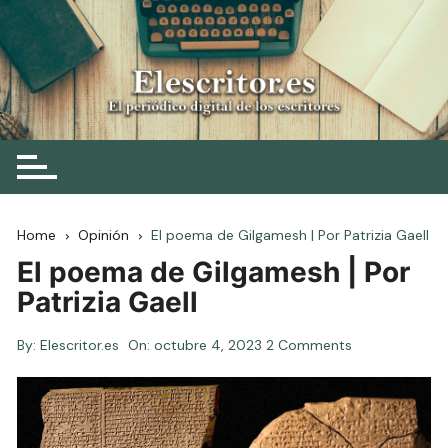
Skip
to
content
Elescritor.es
El periódico digital de los escritores
Home
Opinión
El poema de Gilgamesh | Por Patrizia Gaell
El poema de Gilgamesh | Por
Patrizia Gaell
By:
Elescritor.es
On:
octubre 4, 2023
2 Comments