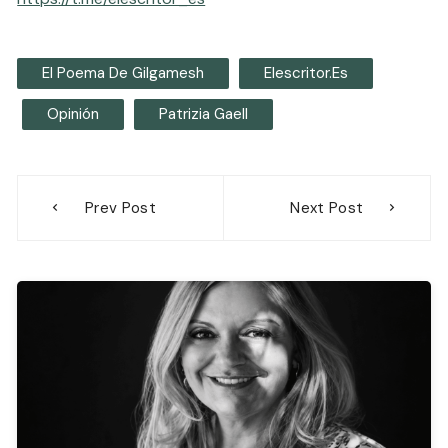
El Poema De Gilgamesh
Elescritor.es
Opinión
Patrizia Gaell
Navegación
Prev Post
Next Post
de
entradas