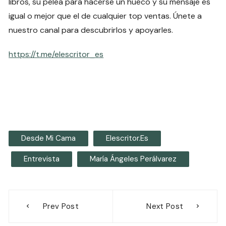
libros, su pelea para hacerse un hueco y su mensaje es
igual o mejor que el de cualquier top ventas. Únete a
nuestro canal para descubrirlos y apoyarles.
https://t.me/elescritor_es
Desde Mi Cama
Elescritor.es
Entrevista
María Ángeles Perálvarez
Navegación
Prev Post
Next Post
de