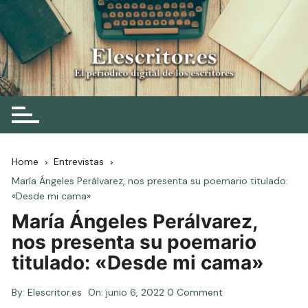
Skip
to
content
Elescritor.es
El periódico digital de los escritores
Home
Entrevistas
María Ángeles Perálvarez, nos presenta su poemario titulado:
«Desde mi cama»
María Ángeles Perálvarez,
nos presenta su poemario
titulado: «Desde mi cama»
By:
Elescritor.es
On:
junio 6, 2022
0 Comment