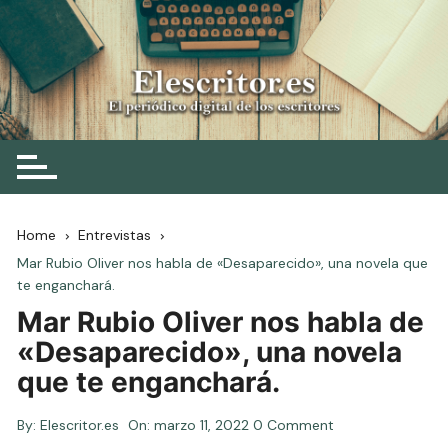
Skip
to
content
Elescritor.es
El periódico digital de los escritores
Home
Entrevistas
Mar Rubio Oliver nos habla de «Desaparecido», una novela que
te enganchará.
Mar Rubio Oliver nos habla de
«Desaparecido», una novela
que te enganchará.
By:
Elescritor.es
On:
marzo 11, 2022
0 Comment