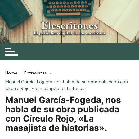
Skip
to
content
Elescritor.es
El periódico digital de los escritores
Home
Entrevistas
Manuel García-Fogeda, nos habla de su obra publicada con
Círculo Rojo, «La masajista de historias».
Manuel García-Fogeda, nos
habla de su obra publicada
con Círculo Rojo, «La
masajista de historias».