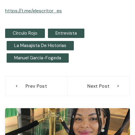
https://t.me/elescritor_es
Círculo Rojo
Entrevista
La Masajista De Historias
Manuel García-Fogeda
Navegación
Prev Post
Next Post
de
entradas