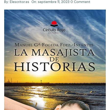
By:
Elescritor.es
On:
septiembre 11, 2023
0 Comment