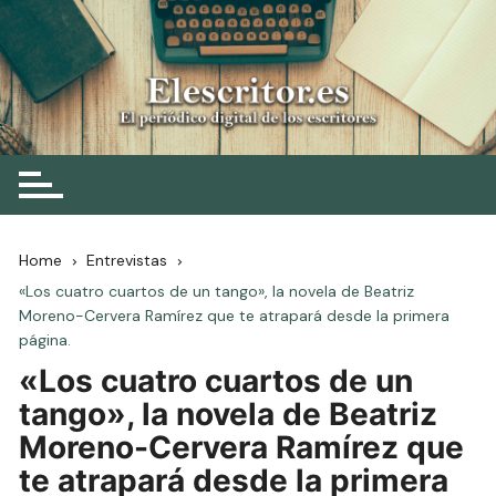
Skip
to
content
Elescritor.es
El periódico digital de los escritores
Home
Entrevistas
«Los cuatro cuartos de un tango», la novela de Beatriz
Moreno-Cervera Ramírez que te atrapará desde la primera
página.
«Los cuatro cuartos de un
tango», la novela de Beatriz
Moreno-Cervera Ramírez que
te atrapará desde la primera