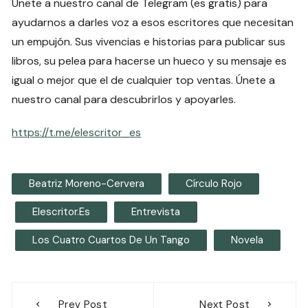
Únete a nuestro canal de Telegram (es gratis) para
ayudarnos a darles voz a esos escritores que necesitan
un empujón. Sus vivencias e historias para publicar sus
libros, su pelea para hacerse un hueco y su mensaje es
igual o mejor que el de cualquier top ventas. Únete a
nuestro canal para descubrirlos y apoyarles.
https://t.me/elescritor_es
Beatriz Moreno-Cervera
Círculo Rojo
Elescritor.es
Entrevista
Los Cuatro Cuartos De Un Tango
Novela
Navegación
Prev Post
Next Post