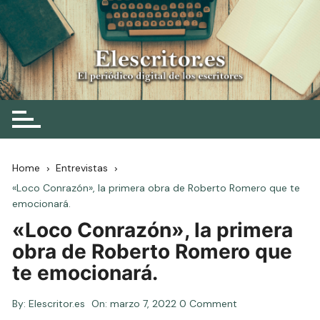
Skip
to
content
Elescritor.es
El periódico digital de los escritores
Home
Entrevistas
«Loco Conrazón», la primera obra de Roberto Romero que te
emocionará.
«Loco Conrazón», la primera
obra de Roberto Romero que
te emocionará.
By:
Elescritor.es
On:
marzo 7, 2022
0 Comment