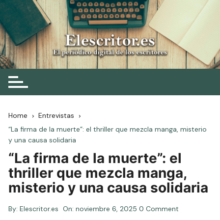
Skip
to
content
Elescritor.es
El periódico digital de los escritores
Home
Entrevistas
“La firma de la muerte”: el thriller que mezcla manga, misterio
y una causa solidaria
“La firma de la muerte”: el
thriller que mezcla manga,
misterio y una causa solidaria
By:
Elescritor.es
On:
noviembre 6, 2025
0 Comment