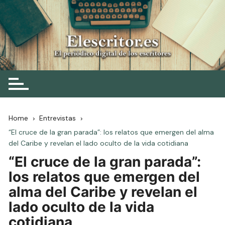
Skip
to
content
Elescritor.es
El periódico digital de los escritores
Home
Entrevistas
“El cruce de la gran parada”: los relatos que emergen del alma
del Caribe y revelan el lado oculto de la vida cotidiana
“El cruce de la gran parada”:
los relatos que emergen del
alma del Caribe y revelan el
lado oculto de la vida
cotidiana